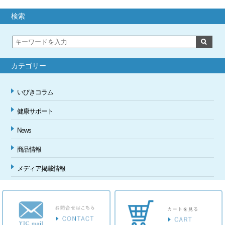
e
検索
b
o
o
カテゴリー
k
いびきコラム
健康サポート
News
商品情報
メディア掲載情報