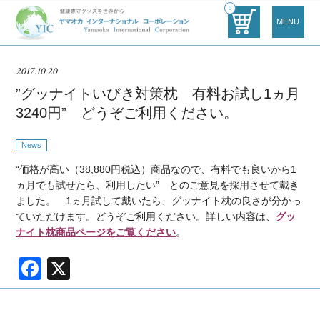
0
MENU
2017.10.20
”グッナイトいびき対策枕 有料お試し1ヵ月
3240円” どうぞご利用ください。
News
“価格が高い（38,880円税込）商品なので、有料でも良いから1
ヵ月でも試せたら、利用したい” とのご意見を採用させて戴き
ました。 1ヵ月試して戴いたら、グッナイト枕の良さが分かっ
ていただけます。どうぞご利用ください。詳しい内容は、
グッ
ナイト枕商品ページをご覧ください
。
F
X
a
c